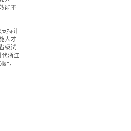
效能不
殊支持计
能人才
省级试
时代浙江
板”。