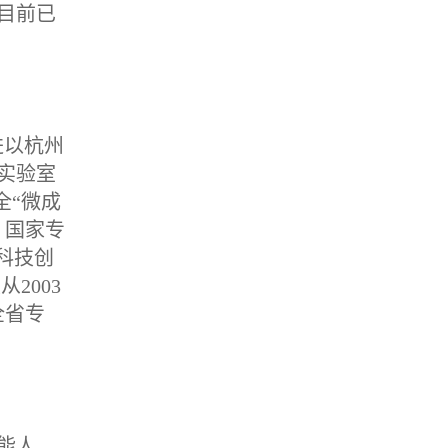
目前已
进以杭州
实验室
全“微成
，国家专
科技创
2003
全省专
技能人