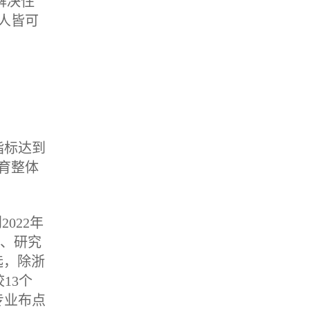
解决住
人皆可
指标达到
育整体
022年
人、研究
选，除浙
13个
专业布点