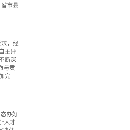
，省市县
要求，经
自主评
不断深
命与贡
加完
生态办好
”人才